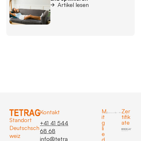
Artikel lesen
M
Zer
Kontakt
it
tifik
Standort
g
ate
+41 41 544
Deutschsch
li
68 68
e
weiz
info
@tetra
d