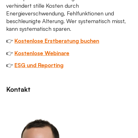
Energieeffizienz zu steigern. Förderungen
verhindert stille Kosten durch
unterstützen Massnahmen wie Wärmedämmung,
Energieverschwendung, Fehlfunktionen und
die Verbesserung der Gebäudehülle, den Ersatz
beschleunigte Alterung. Wer systematisch misst,
alter Heizungen und Elektroheizungen, sowie den
kann systematisch sparen.
Ausbau der Ladeinfrastruktur für E-Mobilität.
👉
Kostenlose Erstberatung buchen
Machbarkeitsstudien und Forschung sind wichtige
Schritte, um nachhaltige Projekte erfolgreich
👉
Kostenlose Webinare
umzusetzen.
👉
ESG und Reporting
Kontakt