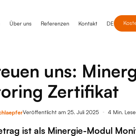
Kost
g
Über uns
Referenzen
Kontakt
DE
reuen uns: Miner
oring Zertifikat
Veröffentlicht am
25. Juli 2025
4 Min. Lese
chlaepfer
rag ist als Minergie-Modul Monito