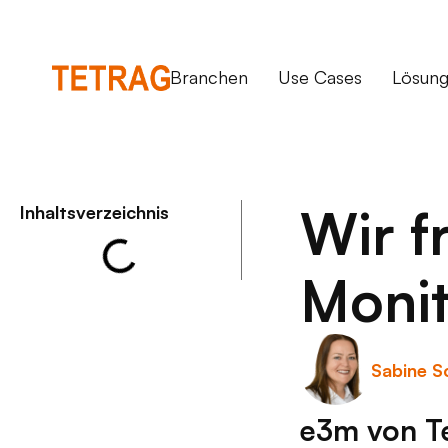
Branchen
Use Cases
Lösun
Wir f
Inhaltsverzeichnis
Monit
Sabine S
e3m von Tet