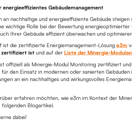
für energieeffizientes Gebäudemanagement
an nachhaltige und energieeffiziente Gebäude steigen s
ne wichtige Rolle bei der Bewertung energieoptimierter 
uch Ihrer Gebäude effizient überwachen und optimier
f ist die zertifizierte Energiemanagement-Lösung
e3m
v
ertifiziert ist
und auf der
Liste der Minergie-Modulan
ist offiziell als Minergie-Modul Monitoring zertifiziert u
 für den Einsatz in modernen oder sanierten Gebäuden in
ngen an ein nachhaltiges und wirkungsvolles Energieman
über erfahren möchten, wie e3m im Kontext der Minerg
m folgenden Blogartikel.
erne dabei!