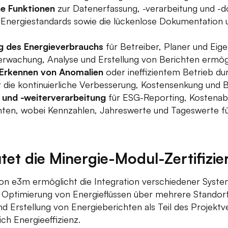
e Funktionen
zur Datenerfassung, -verarbeitung und -d
Energiestandards sowie die lückenlose Dokumentation
.
ng des Energieverbrauchs
für Betreiber, Planer und Eige
berwachung, Analyse und Erstellung von Berichten ermög
 Erkennen von Anomalien
oder ineffizientem Betrieb dur
 die kontinuierliche Verbesserung, Kostensenkung und B
 und -weiterverarbeitung
für ESG-Reporting, Kostenab
hten, wobei Kennzahlen, Jahreswerte und Tageswerte für
et die Minergie-Modul-Zertifizi
 von e3m ermöglicht die Integration verschiedener Syst
ptimierung von Energieflüssen über mehrere Standorte
 Erstellung von Energieberichten als Teil des Projektv
ch Energieeffizienz.