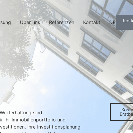
Kost
sung
Über uns
Referenzen
Kontakt
DE
Kost
Werterhaltung sind
Erstb
r Ihr Immobilienportfolio und
vestitionen. Ihre Investitionsplanung