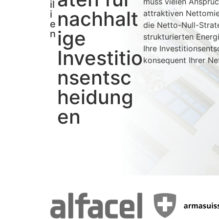
muss vielen Ansprü
il
nachhalt
i
attraktiven Nettomi
e
die Netto-Null-Strate
ige
n
strukturierten Ener
Ihre Investitionsent
Investitio
konsequent Ihrer Net
nsentsc
heidung
en