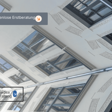
enlose Erstberatung
enlose
eratung