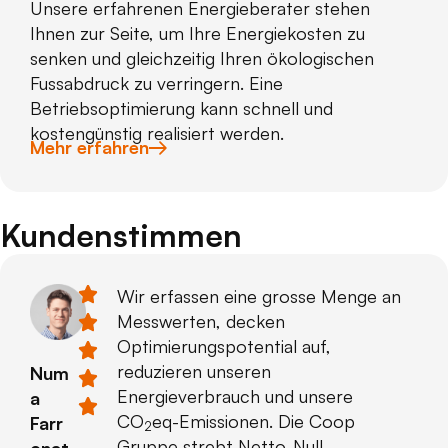
Unsere erfahrenen Energieberater stehen
Ihnen zur Seite, um Ihre Energiekosten zu
senken und gleichzeitig Ihren ökologischen
Fussabdruck zu verringern. Eine
Betriebsoptimierung kann schnell und
kostengünstig realisiert werden.
Mehr erfahren
Kundenstimmen
Wir erfassen eine grosse Menge an
Messwerten, decken
Optimierungspotential auf,
reduzieren unseren
Num
Energieverbrauch und unsere
a
CO
eq-Emissionen. Die Coop
Farr
2
Gruppe strebt Netto-Null-
onat