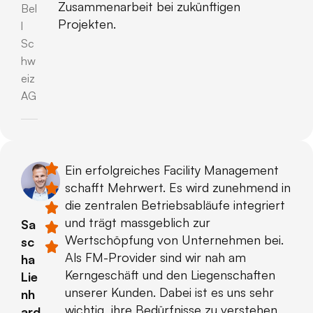
Zusammenarbeit bei zukünftigen
Bel
Projekten.
l
Sc
hw
eiz
AG
Ein erfolgreiches Facility Management
schafft Mehrwert. Es wird zunehmend in
die zentralen Betriebsabläufe integriert
und trägt massgeblich zur
Sa
Wertschöpfung von Unternehmen bei.
sc
Als FM-Provider sind wir nah am
ha
Kerngeschäft und den Liegenschaften
Lie
unserer Kunden. Dabei ist es uns sehr
nh
wichtig, ihre Bedürfnisse zu verstehen
ard