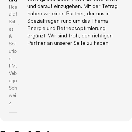
und darauf einzugehen. Mit der Tetrag
Hea
haben wir einen Partner, der uns in
d of
Spezialfragen rund um das Thema
Sal
Energie und Betriebsoptimierung
es
ergänzt. Wir sind froh, den richtigen
&
Partner an unserer Seite zu haben.
Sol
utio
n
FM,
Veb
ego
Sch
wei
z