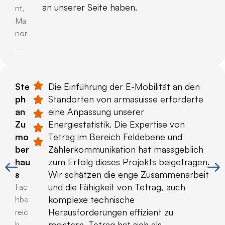
an unserer Seite haben.
nt,
Ma
nor​
Ste
Die Einführung der E-Mobilität an den
ph
Standorten von armasuisse erforderte
an
eine Anpassung unserer
Zu
Energiestatistik. Die Expertise von
mo
Tetrag im Bereich Feldebene und
ber
Zählerkommunikation hat massgeblich
hau
zum Erfolg dieses Projekts beigetragen.
s
Wir schätzen die enge Zusammenarbeit
und die Fähigkeit von Tetrag, auch
Fac
komplexe technische
hbe
Herausforderungen effizient zu
reic
meistern. Tetrag hat sich als
h