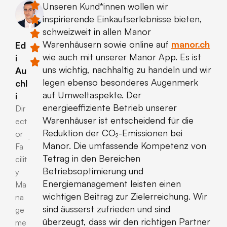
Unseren Kund*innen wollen wir
inspirierende Einkaufserlebnisse bieten,
schweizweit in allen Manor
Warenhäusern sowie online auf
manor.ch
Ed
wie auch mit unserer Manor App. Es ist
i
uns wichtig, nachhaltig zu handeln und wir
Au
legen ebenso besonderes Augenmerk
chl
auf Umweltaspekte. Der
i
energieeffiziente Betrieb unserer
Dir
Warenhäuser ist entscheidend für die
ect
Reduktion der CO₂-Emissionen bei
or
Manor. Die umfassende Kompetenz von
Fa
Tetrag in den Bereichen
cilit
Betriebsoptimierung und
y
Energiemanagement leisten einen
Ma
wichtigen Beitrag zur Zielerreichung. Wir
na
sind äusserst zufrieden und sind
ge
überzeugt, dass wir den richtigen Partner
me