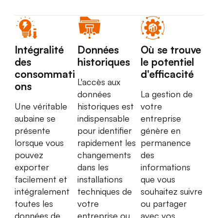
Intégralité
Données
Où se trouve
des
historiques
le potentiel
consommati
d'efficacité
L'accès aux
ons
données
La gestion de
Une véritable
historiques est
votre
aubaine se
indispensable
entreprise
présente
pour identifier
génère en
lorsque vous
rapidement les
permanence
pouvez
changements
des
exporter
dans les
informations
facilement et
installations
que vous
intégralement
techniques de
souhaitez suivre
toutes les
votre
ou partager
données de
entreprise ou
avec vos