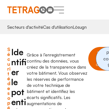
Secteurs d'activité
Cas d'utilisation
Lösugn
S
Ide
Dema
P
é
Grâce à l’enregistrement
c
com
co
ntifi
continu des données, vous
u
démon
créez de la transparence dans
ri
er
votre bâtiment. Vous observez
t
é
les réserves de performance
le
d
de votre technique de
e
pot
bâtiment et identifiez les
s
écarts significatifs. Les
o
enti
p
augmentations de
é