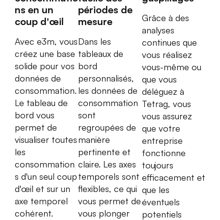
ns en un
périodes de
Grâce à des
coup d'œil
mesure
analyses
Avec e3m, vous
Dans les
continues que
créez une base
tableaux de
vous réalisez
solide pour vos
bord
vous-même ou
données de
personnalisés,
que vous
consommation.
les données de
déléguez à
Le tableau de
consommation
Tetrag, vous
bord vous
sont
vous assurez
permet de
regroupées de
que votre
visualiser toutes
manière
entreprise
les
pertinente et
fonctionne
consommation
claire. Les axes
toujours
s d'un seul coup
temporels sont
efficacement et
d'œil et sur un
flexibles, ce qui
que les
axe temporel
vous permet de
éventuels
cohérent.
vous plonger
potentiels