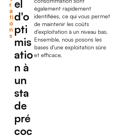
el
consommation sont
r
également rapidement
a
d'o
identifiées, ce qui vous permet
ti
o
de maintenir les coûts
pti
n
d’exploitation à un niveau bas.
s
mis
Ensemble, nous posons les
bases d’une exploitation sûre
atio
et efficace.
n à
un
sta
de
pré
coc