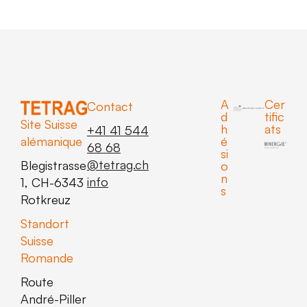
A
Cer
Contact
d
tific
Site Suisse
h
ats
+41 41 544
alémanique
é
68 68
si
@
hc.gartet
Blegistrasse
o
n
ofni
1, CH-6343
s
Rotkreuz
Standort
Suisse
Romande
Route
André-Piller