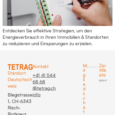
Entdecken Sie effektive Strategien, um den
Energieverbrauch in Ihren Immobilien & Standorten
zu reduzieren und Einsparungen zu erzielen.
M
Zer
Kontakt
it
tifik
Standort
g
ate
+41 41 544
Deutschsch
li
68 68
e
weiz
@
hc.gartet
d
s
ofni
Blegistrasse
c
1, CH-6343
h
a
Risch-
f
Rotkreuz